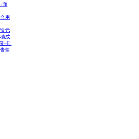
方面
合用
造元
穗成
深+硅
告监