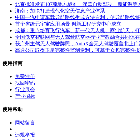
北京批准发布107项地方标准，涵盖自动驾驶、新能源等
济南：加快打造现代化空天信息产业体系
中国一汽申请车载导航路线生成方法专利，使导航路线符
首个省级元宇宙应用场景 创新工程研究中心成立
成都：重点培育飞行汽车、新一代无人机、商业航天，打
全国低空智联网与无人驾驶航空器行业产教融合共同体在
获广州主驾无人驾驶牌照，AutoX全无人驾驶覆盖北上广
高通公司取得卫星完整性监测专利，可基于众包完整性报
使用指南
免费注册
找回密码
行业展会
产业招标
使用帮助
网站留言
违规举报