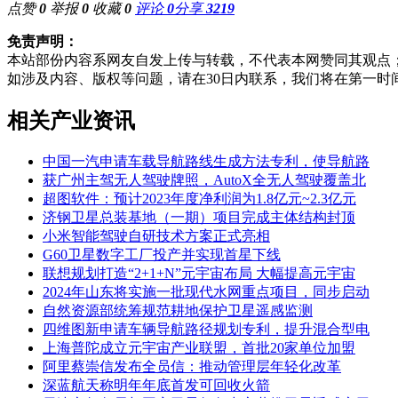
点赞
0
举报
0
收藏
0
评论
0
分享
3219
免责声明：
本站部份内容系网友自发上传与转载，不代表本网赞同其观点
如涉及内容、版权等问题，请在30日内联系，我们将在第一时
相关产业资讯
中国一汽申请车载导航路线生成方法专利，使导航路
获广州主驾无人驾驶牌照，AutoX全无人驾驶覆盖北
超图软件：预计2023年度净利润为1.8亿元~2.3亿元
济钢卫星总装基地（一期）项目完成主体结构封顶
小米智能驾驶自研技术方案正式亮相
G60卫星数字工厂投产并实现首星下线
联想规划打造“2+1+N”元宇宙布局 大幅提高元宇宙
2024年山东将实施一批现代水网重点项目，同步启动
自然资源部统筹规范耕地保护卫星遥感监测
四维图新申请车辆导航路径规划专利，提升混合型电
上海普陀成立元宇宙产业联盟，首批20家单位加盟
阿里蔡崇信发布全员信：推动管理层年轻化改革
深蓝航天称明年年底首发可回收火箭