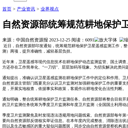
首页
>
产业资讯
>
业界视点
自然资源部统筹规范耕地保护
来源：中国自然资源报 2023-12-25 阅读：6091
近日，自然资源部印发通知，统筹规范耕地保护卫星遥感监测工作，整
测）两项，提升准确性，减轻基层负担。
近年来，卫星遥感等现代信息技术在耕地保护动态监测监管、国土调查
方还存在工作简单化、“一刀切”、层层加码等现象。为切实解决此类问
通知提出，准确认识卫星遥感监测在耕地保护工作中的定位和作用。卫
自然资源主管部门既要充分认识卫片监测对加强耕地保护工作的重要支
是，开展实地核查，依据事实和政策，客观作出耕地变化合法性判断。
通知明确，整合统筹耕地保护卫片监测任务。自然资源部将整合目前开
的卫片监测任务统筹为季度卫片监测和年度卫片监测（全国国土利用动
季度卫片监测聚焦及时发现违法违规用地问题线索。自然资源部每年第
要向自然资源部反馈核实举证信息。在本年度内完成整改、消除违法状
田以及生态敏感区的重大疑似问题图斑，同步交由自然资源督察机构直