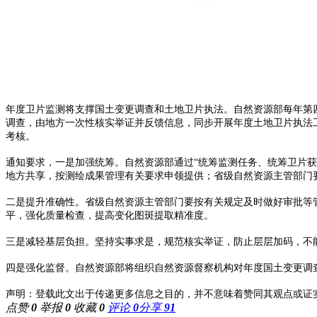
年度卫片监测将支撑国土变更调查和土地卫片执法。自然资源部每年第
调查，由地方一次性核实举证并反馈信息，同步开展年度土地卫片执法
考核。
通知要求，一是加强统筹。自然资源部通过“统筹监测任务、统筹卫片
地方共享，按测绘成果管理有关要求申领提供；省级自然资源主管部门
二是提升准确性。省级自然资源主管部门要按有关规定及时做好审批等
平，强化质量检查，提高变化图斑提取精准度。
三是减轻基层负担。坚持实事求是，规范核实举证，防止层层加码，不能
四是强化监督。自然资源部将组织自然资源督察机构对年度国土变更调
声明：登载此文出于传递更多信息之目的，并不意味着赞同其观点或证
点赞
0
举报
0
收藏
0
评论
0
分享
91