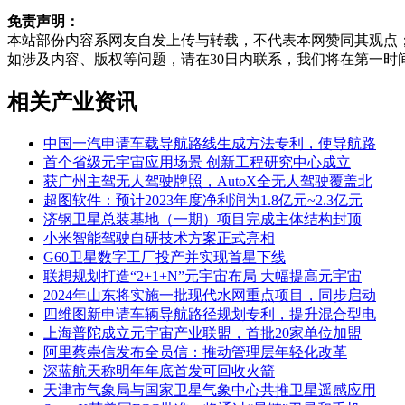
免责声明：
本站部份内容系网友自发上传与转载，不代表本网赞同其观点
如涉及内容、版权等问题，请在30日内联系，我们将在第一时
相关产业资讯
中国一汽申请车载导航路线生成方法专利，使导航路
首个省级元宇宙应用场景 创新工程研究中心成立
获广州主驾无人驾驶牌照，AutoX全无人驾驶覆盖北
超图软件：预计2023年度净利润为1.8亿元~2.3亿元
济钢卫星总装基地（一期）项目完成主体结构封顶
小米智能驾驶自研技术方案正式亮相
G60卫星数字工厂投产并实现首星下线
联想规划打造“2+1+N”元宇宙布局 大幅提高元宇宙
2024年山东将实施一批现代水网重点项目，同步启动
四维图新申请车辆导航路径规划专利，提升混合型电
上海普陀成立元宇宙产业联盟，首批20家单位加盟
阿里蔡崇信发布全员信：推动管理层年轻化改革
深蓝航天称明年年底首发可回收火箭
天津市气象局与国家卫星气象中心共推卫星遥感应用