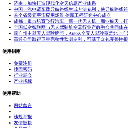
济南：加快打造现代化空天信息产业体系
中国一汽申请车载导航路线生成方法专利，使导航路线符
首个省级元宇宙应用场景 创新工程研究中心成立
成都：重点培育飞行汽车、新一代无人机、商业航天，打
全国低空智联网与无人驾驶航空器行业产教融合共同体在
获广州主驾无人驾驶牌照，AutoX全无人驾驶覆盖北上广
高通公司取得卫星完整性监测专利，可基于众包完整性报
使用指南
免费注册
找回密码
行业展会
产业招标
使用帮助
网站留言
违规举报
友情链接