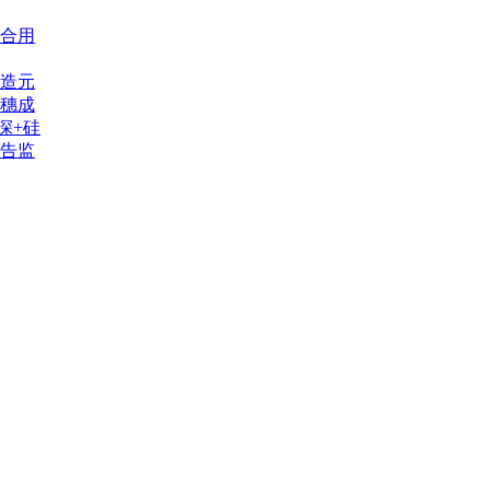
合用
造元
穗成
深+硅
告监