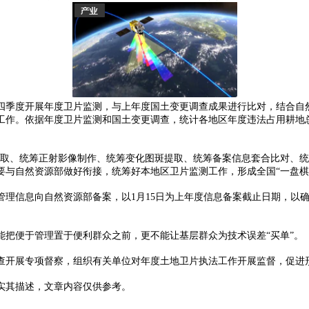
四季度开展年度卫片监测，与上年度国土变更调查成果进行比对，结合自
工作。依据年度卫片监测和国土变更调查，统计各地区年度违法占用耕地
获取、统筹正射影像制作、统筹变化图斑提取、统筹备案信息套合比对、统
要与自然资源部做好衔接，统筹好本地区卫片监测工作，形成全国“一盘棋
管理信息向自然资源部备案，以1月15日为上年度信息备案截止日期，以
把便于管理置于便利群众之前，更不能让基层群众为技术误差“买单”。
查开展专项督察，组织有关单位对年度土地卫片执法工作开展监督，促进
实其描述，文章内容仅供参考。