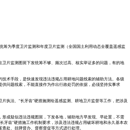
统筹为季度卫片监测和年度卫片监测（全国国土利用动态全覆盖遥感监
在卫片监测图斑下发统筹不够、频次过高、核实举证多的问题，有的地
的技术手段，是快速发现违法违规占用耕地问题线索的辅助方法。各级
提供问题线索，不能直接作为作出行政处罚的依据，必须坚持实事求
片执法、“长牙齿”硬措施测绘遥感监测、耕地卫片监督等工作，把涉及
，形成疑似违法违规图斑，下发各地，辅助地方早发现、早处置，不需
长牙齿”硬措施工作机制要求，涉及违法违规占用破坏耕地和永久基本农
案查处、挂牌督办、督察督促等方式进行处理。