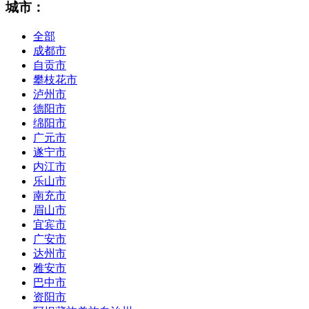
城市：
全部
成都市
自贡市
攀枝花市
泸州市
德阳市
绵阳市
广元市
遂宁市
内江市
乐山市
南充市
眉山市
宜宾市
广安市
达州市
雅安市
巴中市
资阳市