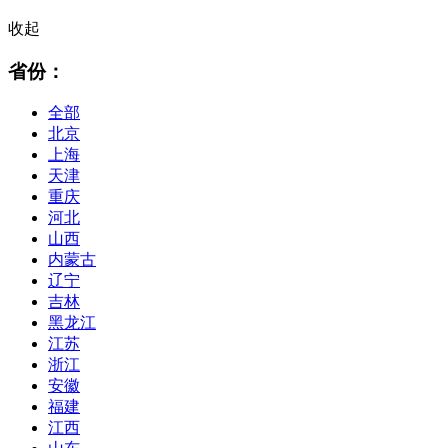
收起
省份：
全部
北京
上海
天津
重庆
河北
山西
内蒙古
辽宁
吉林
黑龙江
江苏
浙江
安徽
福建
江西