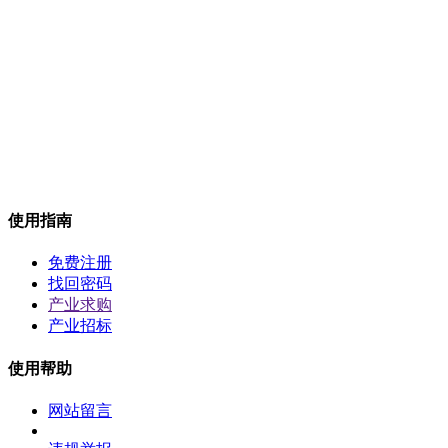
抱歉，没有找到相关的内容。
建议您：
• 看看输入的文字是否有误
• 去掉可能不必要的字词，如“的”、“什么”等
• 调整更确切的关键词或搜索条件
使用指南
免费注册
找回密码
产业求购
产业招标
使用帮助
网站留言