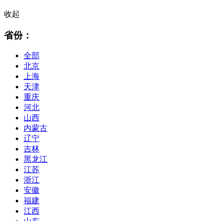
收起
省份：
全部
北京
上海
天津
重庆
河北
山西
内蒙古
辽宁
吉林
黑龙江
江苏
浙江
安徽
福建
江西