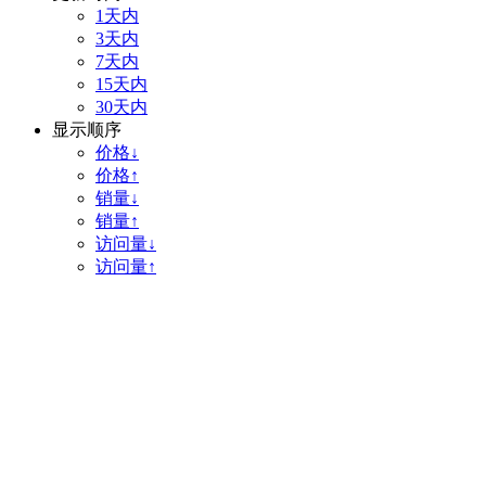
1天内
3天内
7天内
15天内
30天内
显示顺序
价格↓
价格↑
销量↓
销量↑
访问量↓
访问量↑
抱歉，没有找到相关的内容。
建议您：
• 看看输入的文字是否有误
• 去掉可能不必要的字词，如“的”、“什么”等
• 调整更确切的关键词或搜索条件