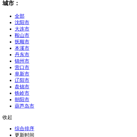
城市：
全部
沈阳市
大连市
鞍山市
抚顺市
本溪市
丹东市
锦州市
营口市
阜新市
辽阳市
盘锦市
铁岭市
朝阳市
葫芦岛市
收起
综合排序
更新时间