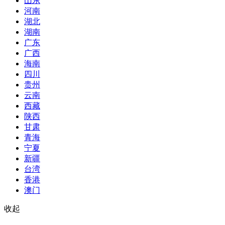
山东
河南
湖北
湖南
广东
广西
海南
四川
贵州
云南
西藏
陕西
甘肃
青海
宁夏
新疆
台湾
香港
澳门
收起